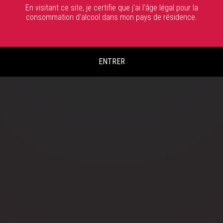
En visitant ce site, je certifie que j'ai l'âge légal pour la
consommation d'alcool dans mon pays de résidence.
ENTRER